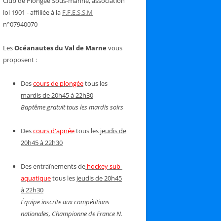
Club de Plongée Sous-marine, association
loi 1901 - affiliée à la
F.F.E.S.S.M
n°07940070
Les
Océanautes du Val de Marne
vous
proposent :
Des
cours de plongée
tous les
mardis de 20h45 à 22h30
Baptême gratuit tous les mardis soirs
Des
cours d'apnée
tous les
jeudis de
20h45 à 22h30
Des entraînements de
hockey sub-
aquatique
tous les
jeudis de 20h45
à 22h30
Équipe inscrite aux compétitions
nationales, Championne de France N.