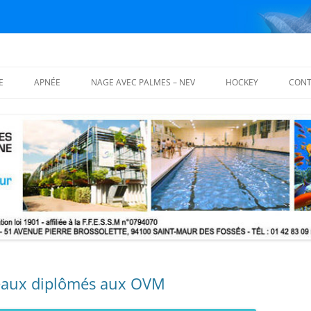
E
APNÉE
NAGE AVEC PALMES – NEV
HOCKEY
CONT
ISATION
FOSSES D’APNÉE
NAGE AVEC PALMES
PALMARÈS
COURS THÉORIQUES
NAGE EN EAU VIVE – NEV
PHOTOS
ING BLOCS
 THÉORIQUES
LS DE FORMATION
QUE (MFT) FFESSM
eaux diplômés aux OVM