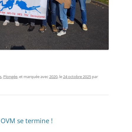
s
,
Plongée
, et marquée avec
2020
, le
24 octobre 2025
par
 OVM se termine !