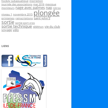
hockey subaquatique
inscription
journée des associations
mai 2016
mexique
nage avec palmes
nap
moniteurs
nitrox
plongée
niveau 1
novembre 2015
saint john's
printemps
reinscriptions
sortie
sortie port cros
sortie technique
vie du club
téléthon
voyage
vélo
LIENS