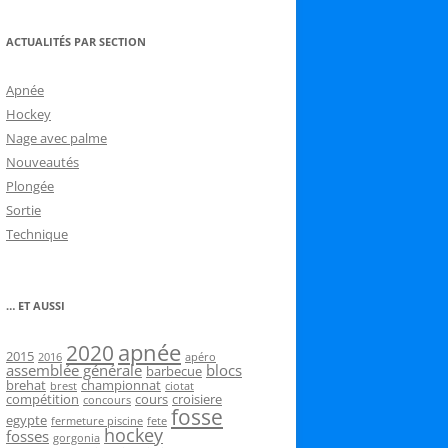
ACTUALITÉS PAR SECTION
Apnée
Hockey
Nage avec palme
Nouveautés
Plongée
Sortie
Technique
… ET AUSSI
2020
apnée
2015
2016
apéro
assemblée générale
blocs
barbecue
brehat
championnat
brest
ciotat
compétition
cours
croisiere
concours
fosse
egypte
fermeture piscine
fete
hockey
fosses
gorgonia