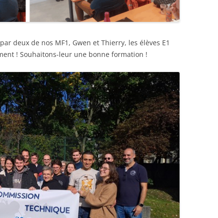
par deux de nos MF1, Gwen et Thierry, les élèves E1
ment ! Souhaitons-leur une bonne formation !