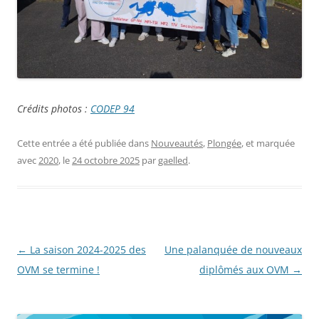
Crédits photos :
CODEP 94
Cette entrée a été publiée dans
Nouveautés
,
Plongée
, et marquée
avec
2020
, le
24 octobre 2025
par
gaelled
.
Navigation
←
La saison 2024-2025 des
Une palanquée de nouveaux
des
OVM se termine !
diplômés aux OVM
→
articles