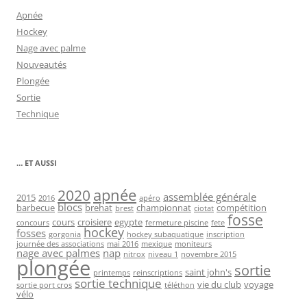
Apnée
Hockey
Nage avec palme
Nouveautés
Plongée
Sortie
Technique
… ET AUSSI
2020
apnée
assemblée générale
2015
2016
apéro
blocs
barbecue
brehat
championnat
compétition
brest
ciotat
fosse
cours
croisiere
egypte
concours
fermeture piscine
fete
hockey
fosses
gorgonia
hockey subaquatique
inscription
journée des associations
mai 2016
mexique
moniteurs
nage avec palmes
nap
nitrox
niveau 1
novembre 2015
plongée
sortie
saint john's
printemps
reinscriptions
sortie technique
vie du club
voyage
sortie port cros
téléthon
vélo