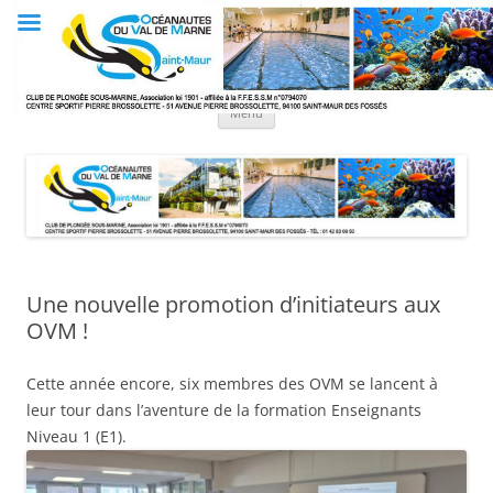
Aller
au
Club OVM
contenu
Les Océanautes du Val de Marne
Menu
Une nouvelle promotion d’initiateurs aux
OVM !
Cette année encore, six membres des OVM se lancent à
leur tour dans l’aventure de la formation Enseignants
Niveau 1 (E1).