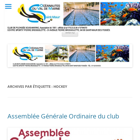
Aller
au
Club OVM
contenu
Les Océanautes du Val de Marne
Menu
ARCHIVES PAR ÉTIQUETTE :
HOCKEY
Assemblée Générale Ordinaire du club