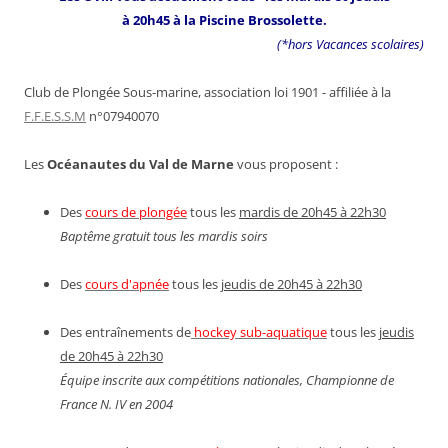
à 20h45 à la Piscine Brossolette.
(*hors Vacances scolaires)
Club de Plongée Sous-marine, association loi 1901 - affiliée à la
F.F.E.S.S.M
n°07940070
Les
Océanautes du Val de Marne
vous proposent :
Des
cours de plongée
tous les
mardis de 20h45 à 22h30
Baptême gratuit tous les mardis soirs
Des
cours d'apnée
tous les
jeudis de 20h45 à 22h30
Des entraînements de
hockey sub-aquatique
tous les
jeudis
de 20h45 à 22h30
Équipe inscrite aux compétitions nationales, Championne de
France N. IV en 2004