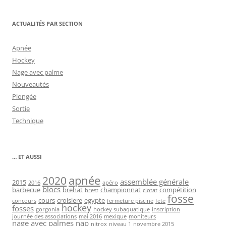
ACTUALITÉS PAR SECTION
Apnée
Hockey
Nage avec palme
Nouveautés
Plongée
Sortie
Technique
… ET AUSSI
2020
apnée
assemblée générale
2015
2016
apéro
blocs
barbecue
brehat
championnat
compétition
brest
ciotat
fosse
cours
croisiere
egypte
concours
fermeture piscine
fete
hockey
fosses
gorgonia
hockey subaquatique
inscription
journée des associations
mai 2016
mexique
moniteurs
nage avec palmes
nap
nitrox
niveau 1
novembre 2015