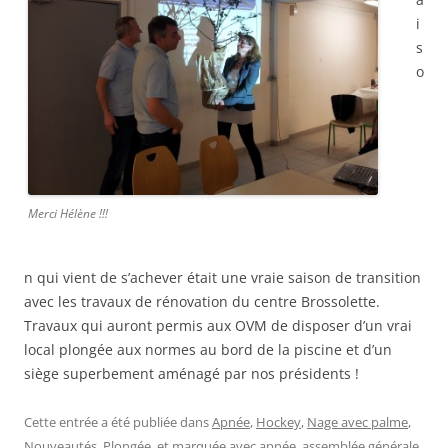
i
s
o
Merci Hélène !!!
n qui vient de s’achever était une vraie saison de transition
avec les travaux de rénovation du centre Brossolette.
Travaux qui auront permis aux OVM de disposer d’un vrai
local plongée aux normes au bord de la piscine et d’un
siège superbement aménagé par nos présidents !
Cette entrée a été publiée dans
Apnée
,
Hockey
,
Nage avec palme
,
Nouveautés
,
Plongée
, et marquée avec
apnée
,
assemblée générale
,