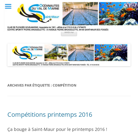
Aller
au
Club OVM
contenu
Les Océanautes du Val de Marne
Menu
ARCHIVES PAR ÉTIQUETTE :
COMPÉTITION
Compétitions printemps 2016
Ça bouge à Saint-Maur pour le printemps 2016 !