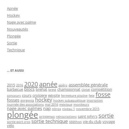
Apnée
Hockey
Nage avec palme
Nouveautés
Plongée
Sortie
Technique
… ET AUSSI
2020
apnée
assemblée générale
2015
2016
apéro
blocs
barbecue
brehat
championnat
compétition
brest
ciotat
fosse
cours
croisiere
egypte
concours
fermeture piscine
fete
hockey
fosses
gorgonia
hockey subaquatique
inscription
journée des associations
mai 2016
mexique
moniteurs
nage avec palmes
nap
nitrox
niveau 1
novembre 2015
plongée
sortie
saint john's
printemps
reinscriptions
sortie technique
vie du club
voyage
sortie port cros
téléthon
vélo