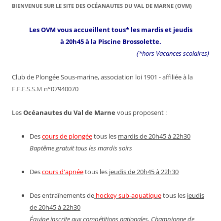
BIENVENUE SUR LE SITE DES OCÉANAUTES DU VAL DE MARNE (OVM)
Les OVM vous accueillent tous* les mardis et jeudis
à 20h45 à la Piscine Brossolette.
(*hors Vacances scolaires)
Club de Plongée Sous-marine, association loi 1901 - affiliée à la
F.F.E.S.S.M
n°07940070
Les
Océanautes du Val de Marne
vous proposent :
Des
cours de plongée
tous les
mardis de 20h45 à 22h30
Baptême gratuit tous les mardis soirs
Des
cours d'apnée
tous les
jeudis de 20h45 à 22h30
Des entraînements de
hockey sub-aquatique
tous les
jeudis
de 20h45 à 22h30
Équipe inscrite aux compétitions nationales, Championne de