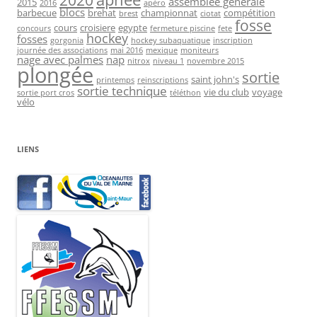
assemblée générale
2015
2016
apéro
blocs
barbecue
brehat
championnat
compétition
brest
ciotat
fosse
cours
croisiere
egypte
concours
fermeture piscine
fete
hockey
fosses
gorgonia
hockey subaquatique
inscription
journée des associations
mai 2016
mexique
moniteurs
nage avec palmes
nap
nitrox
niveau 1
novembre 2015
plongée
sortie
saint john's
printemps
reinscriptions
sortie technique
vie du club
voyage
sortie port cros
téléthon
vélo
LIENS