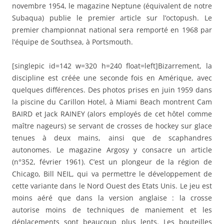
novembre 1954, le magazine Neptune (équivalent de notre
Subaqua) publie le premier article sur l’octopush. Le
premier championnat national sera remporté en 1968 par
l’équipe de Southsea, à Portsmouth.
[singlepic id=142 w=320 h=240 float=left]Bizarrement, la
discipline est créée une seconde fois en Amérique, avec
quelques différences. Des photos prises en juin 1959 dans
la piscine du Carillon Hotel, à Miami Beach montrent Cam
BAIRD et Jack RAINEY (alors employés de cet hôtel comme
maître nageurs) se servant de crosses de hockey sur glace
tenues à deux mains, ainsi que de scaphandres
autonomes. Le magazine Argosy y consacre un article
(n°352, février 1961). C’est un plongeur de la région de
Chicago, Bill NEIL, qui va permettre le développement de
cette variante dans le Nord Ouest des Etats Unis. Le jeu est
moins aéré que dans la version anglaise : la crosse
autorise moins de techniques de maniement et les
déplacements sont beaucoup plus lents. Les bouteilles