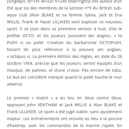
[singlepic id=141 w=320 h=240 float=right]C’est autour d’un
thé que six des membres de la section n°9 du British sub-
aqua club (Alan BLAKE et sa femme Sylvia, Jack et Ena
WILLIS, Frank et Hazel LILLIKER) vont baptiser ce nouveau
sport. Il se joue dans sa première version à huit, d’où le
préfixe OCTO, et les joueurs poussent (en anglais, « to
PUSH ») un palet. Création du barbarisme OCTOPUSH,
faisant de plus référence à la pieuvre (en anglais,
« octopus »). La première édition des règles, en date du 26
octobre 1954, précise que les joueurs seront équipés d’un
masque, de palmes, et d’une crosse. Pas encore de tuba.
Le but est considéré marqué quand le palet touche le mur
adverse.
Le premier « match » a eu lieu en deux contre deux,
opposant John VENTHAM et Jack WILLIS à Alan BLAKE et
Frank LILLEKER. Le sport a été jugé viable, sans ajustement
majeur. Les entraînements ont ensuite eu lieu à la piscine
d’Eastney, avec les commandos de la marine royale. En