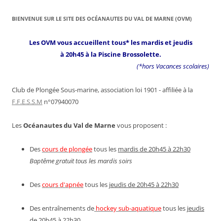
BIENVENUE SUR LE SITE DES OCÉANAUTES DU VAL DE MARNE (OVM)
Les OVM vous accueillent tous* les mardis et jeudis
à 20h45 à la Piscine Brossolette.
(*hors Vacances scolaires)
Club de Plongée Sous-marine, association loi 1901 - affiliée à la
F.F.E.S.S.M
n°07940070
Les
Océanautes du Val de Marne
vous proposent :
Des
cours de plongée
tous les
mardis de 20h45 à 22h30
Baptême gratuit tous les mardis soirs
Des
cours d'apnée
tous les
jeudis de 20h45 à 22h30
Des entraînements de
hockey sub-aquatique
tous les
jeudis
de 20h45 à 22h30