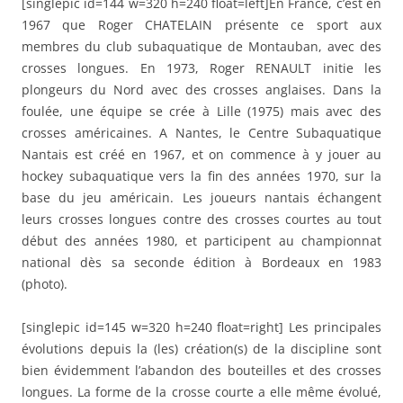
[singlepic id=144 w=320 h=240 float=left]En France, c’est en
1967 que Roger CHATELAIN présente ce sport aux
membres du club subaquatique de Montauban, avec des
crosses longues. En 1973, Roger RENAULT initie les
plongeurs du Nord avec des crosses anglaises. Dans la
foulée, une équipe se crée à Lille (1975) mais avec des
crosses américaines. A Nantes, le Centre Subaquatique
Nantais est créé en 1967, et on commence à y jouer au
hockey subaquatique vers la fin des années 1970, sur la
base du jeu américain. Les joueurs nantais échangent
leurs crosses longues contre des crosses courtes au tout
début des années 1980, et participent au championnat
national dès sa seconde édition à Bordeaux en 1983
(photo).
[singlepic id=145 w=320 h=240 float=right] Les principales
évolutions depuis la (les) création(s) de la discipline sont
bien évidemment l’abandon des bouteilles et des crosses
longues. La forme de la crosse courte a elle même évolué,