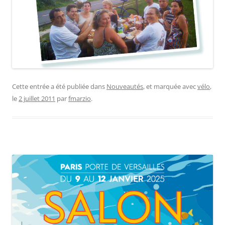
Cette entrée a été publiée dans
Nouveautés
, et marquée avec
vélo
,
le
2 juillet 2011
par
fmarzio
.