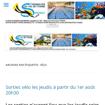
Aller
au
Club OVM
contenu
Les Océanautes du Val de Marne
Menu
ARCHIVES PAR ÉTIQUETTE :
VÉLO
Sorties vélo les jeudis à partir du 1er août
20h30
Les sorties n’auront lieu que les jeudis soirs