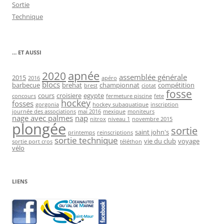
Sortie
Technique
… ET AUSSI
2020
apnée
assemblée générale
2015
2016
apéro
blocs
barbecue
brehat
championnat
compétition
brest
ciotat
fosse
cours
croisiere
egypte
concours
fermeture piscine
fete
hockey
fosses
gorgonia
hockey subaquatique
inscription
journée des associations
mai 2016
mexique
moniteurs
nage avec palmes
nap
nitrox
niveau 1
novembre 2015
plongée
sortie
saint john's
printemps
reinscriptions
sortie technique
vie du club
voyage
sortie port cros
téléthon
vélo
LIENS