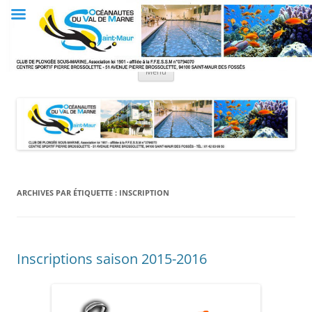
Aller
au
Club OVM
contenu
Les Océanautes du Val de Marne
Menu
ARCHIVES PAR ÉTIQUETTE :
INSCRIPTION
Inscriptions saison 2015-2016