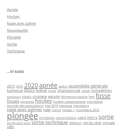
Apnée
Hockey
Nage avec palme
Nouveautés
Plongée
Sortie
Technique
… ET AUSSI
2020
apnée
assemblée générale
2015
2016
apéro
blocs
barbecue
brehat
championnat
compétition
brest
ciotat
fosse
cours
croisiere
egypte
concours
fermeture piscine
fete
hockey
fosses
gorgonia
hockey subaquatique
inscription
journée des associations
mai 2016
mexique
moniteurs
nage avec palmes
nap
nitrox
niveau 1
novembre 2015
plongée
sortie
saint john's
printemps
reinscriptions
sortie technique
vie du club
voyage
sortie port cros
téléthon
vélo