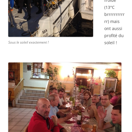
froide
(13°C
brrrrrrrrrr
rr) mais
ont aussi
profité du
Sous le soleil exactement !
soleil !