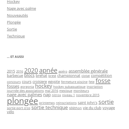
Hockey
Nage avec palme
Nouveautés
Plongée
Sortie
Technique
… ET AUSSI
2020
apnée
assemblée générale
2015
2016
apéro
blocs
barbecue
brehat
championnat
compétition
brest
ciotat
fosse
cours
croisiere
egypte
concours
fermeture piscine
fete
hockey
fosses
gorgonia
hockey subaquatique
inscription
journée des associations
mai 2016
mexique
moniteurs
nage avec palmes
nap
nitrox
niveau 1
novembre 2015
plongée
sortie
saint john's
printemps
reinscriptions
sortie technique
vie du club
voyage
sortie port cros
téléthon
vélo