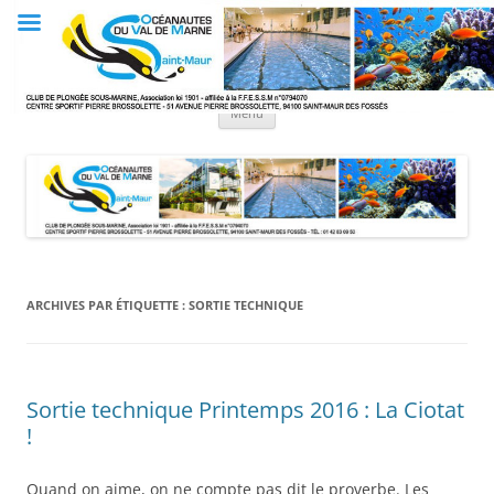
Aller
au
Club OVM
contenu
Les Océanautes du Val de Marne
Menu
ARCHIVES PAR ÉTIQUETTE :
SORTIE TECHNIQUE
Sortie technique Printemps 2016 : La Ciotat
!
Quand on aime, on ne compte pas dit le proverbe. Les