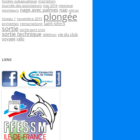
hockey subaquatique
inscription
journée des associations
mai 2016
mexique
nage avec palmes
nap
moniteurs
nitrox
plongée
niveau 1
novembre 2015
saint john's
printemps
reinscriptions
sortie
sortie port cros
sortie technique
vie du club
téléthon
voyage
vélo
LIENS