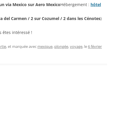
cun via Mexico sur Aero Mexico
Hébergement :
hôtel
ya del Carmen / 2 sur Cozumel / 2 dans les Cénotes
)
 êtes intéressé !
rtie
, et marquée avec
mexique
,
plongée
,
voyage
, le
6 février