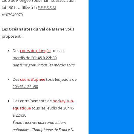
Club de Plongée Sous-marine, association
loi 1901 - affiliée à la
F.F.E.S.S.M
n°07940070
Les
Océanautes du Val de Marne
vous
proposent :
Des
cours de plongée
tous les
mardis de 20h45 à 22h30
Baptême gratuit tous les mardis soirs
Des
cours d'apnée
tous les
jeudis de
20h45 à 22h30
Des entraînements de
hockey sub-
aquatique
tous les
jeudis de 20h45
à 22h30
Équipe inscrite aux compétitions
nationales, Championne de France N.