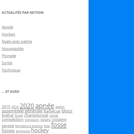
ACTUALITÉS PAR SECTION
Apnée
Hockey
Nage avec palme
Nouveautés
Plongée
Sortie
Technique
… ET AUSSI
2020
apnée
2015
2016
apéro
assemblée générale
blocs
barbecue
brehat
championnat
brest
ciotat
compétition
cours
croisiere
concours
fosse
egypte
fermeture piscine
fete
hockey
fosses
gorgonia