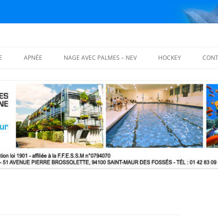
E
APNÉE
NAGE AVEC PALMES – NEV
HOCKEY
CONT
ISATION
FOSSES D’APNÉE
NAGE AVEC PALMES
PALMARÈS
COURS THÉORIQUES
NAGE EN EAU VIVE – NEV
PHOTOS
ING BLOCS
 THÉORIQUES
LS DE FORMATION
QUE (MFT) FFESSM