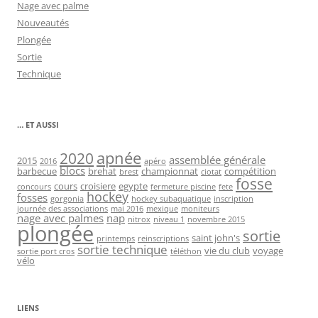
Nage avec palme
Nouveautés
Plongée
Sortie
Technique
… ET AUSSI
2020
apnée
assemblée générale
2015
2016
apéro
blocs
barbecue
brehat
championnat
compétition
brest
ciotat
fosse
cours
croisiere
egypte
concours
fermeture piscine
fete
hockey
fosses
gorgonia
hockey subaquatique
inscription
journée des associations
mai 2016
mexique
moniteurs
nage avec palmes
nap
nitrox
niveau 1
novembre 2015
plongée
sortie
saint john's
printemps
reinscriptions
sortie technique
vie du club
voyage
sortie port cros
téléthon
vélo
LIENS