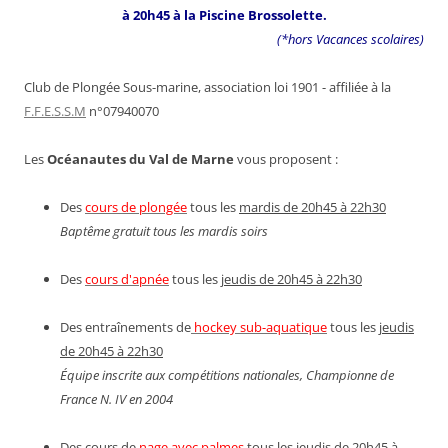
à 20h45 à la Piscine Brossolette.
(*hors Vacances scolaires)
Club de Plongée Sous-marine, association loi 1901 - affiliée à la
F.F.E.S.S.M
n°07940070
Les
Océanautes du Val de Marne
vous proposent :
Des
cours de plongée
tous les
mardis de 20h45 à 22h30
Baptême gratuit tous les mardis soirs
Des
cours d'apnée
tous les
jeudis de 20h45 à 22h30
Des entraînements de
hockey sub-aquatique
tous les
jeudis
de 20h45 à 22h30
Équipe inscrite aux compétitions nationales, Championne de
France N. IV en 2004
Des cours de
nage avec palmes
tous les
jeudis de 20h45 à