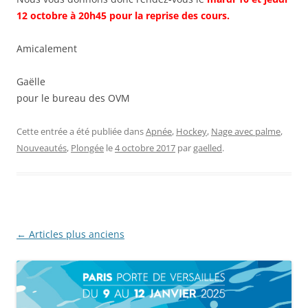
12 octobre à 20h45 pour la reprise des cours.
Amicalement
Gaëlle
pour le bureau des OVM
Cette entrée a été publiée dans
Apnée
,
Hockey
,
Nage avec palme
,
Nouveautés
,
Plongée
le
4 octobre 2017
par
gaelled
.
Navigation
←
Articles plus anciens
des
articles