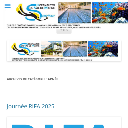
Aller
au
Club OVM
contenu
Les Océanautes du Val de Marne
Menu
ARCHIVES DE CATÉGORIE :
APNÉE
Journée RIFA 2025