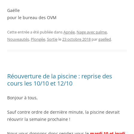
Gaëlle
pour le bureau des OVM
Cette entrée a été publiée dans
Apnée
,
Nage avec palme
,
Nouveautés
,
Plongée
,
Sortie
le
23 octobre 2018
par
gaelled
.
Réouverture de la piscine : reprise des
cours les 10/10 et 12/10
Bonjour à tous,
Sauf contre ordre de dernière minute, la piscine devrait
réouvrir la semaine prochaine !
Nous vous donnons donc rendez-vous le
mardi 10 et jeudi