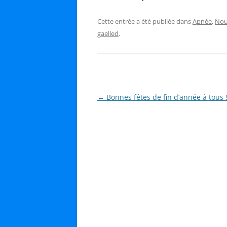
Cette entrée a été publiée dans
Apnée
,
Nou
gaelled
.
Navigation
←
Bonnes fêtes de fin d’année à tous 
des
articles