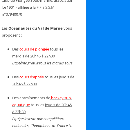
Club de Plongée Sous-marine, association
loi 1901 - affiliée à la
F.F.E.S.S.M
n°07940070
Les
Océanautes du Val de Marne
vous
proposent :
Des
cours de plongée
tous les
mardis de 20h45 à 22h30
Baptême gratuit tous les mardis soirs
Des
cours d'apnée
tous les
jeudis de
20h45 à 22h30
Des entraînements de
hockey sub-
aquatique
tous les
jeudis de 20h45
à 22h30
Équipe inscrite aux compétitions
nationales, Championne de France N.