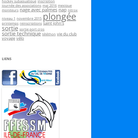
hockey subaquatique
inscription
journée des associations
mai 2016
mexique
nage avec palmes
nap
moniteurs
nitrox
plongée
niveau 1
novembre 2015
saint john's
printemps
reinscriptions
sortie
sortie port cros
sortie technique
vie du club
téléthon
voyage
vélo
LIENS