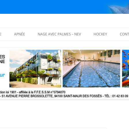
E
APNÉE
NAGE AVEC PALMES – NEV
HOCKEY
CONT
ISATION
FOSSES D’APNÉE
NAGE AVEC PALMES
PALMARÈS
COURS THÉORIQUES
NAGE EN EAU VIVE – NEV
PHOTOS
ING BLOCS
 THÉORIQUES
LS DE FORMATION
QUE (MFT) FFESSM