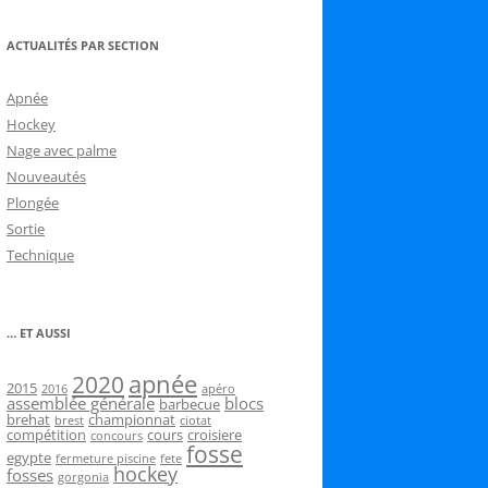
ACTUALITÉS PAR SECTION
Apnée
Hockey
Nage avec palme
Nouveautés
Plongée
Sortie
Technique
… ET AUSSI
2020
apnée
2015
2016
apéro
assemblée générale
blocs
barbecue
brehat
championnat
brest
ciotat
compétition
cours
croisiere
concours
fosse
egypte
fermeture piscine
fete
hockey
fosses
gorgonia