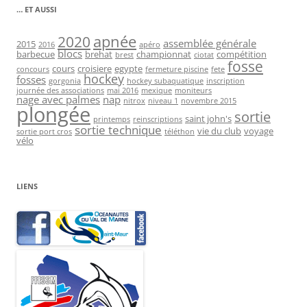
… ET AUSSI
2020
apnée
assemblée générale
2015
2016
apéro
blocs
barbecue
brehat
championnat
compétition
brest
ciotat
fosse
cours
croisiere
egypte
concours
fermeture piscine
fete
hockey
fosses
gorgonia
hockey subaquatique
inscription
journée des associations
mai 2016
mexique
moniteurs
nage avec palmes
nap
nitrox
niveau 1
novembre 2015
plongée
sortie
saint john's
printemps
reinscriptions
sortie technique
vie du club
voyage
sortie port cros
téléthon
vélo
LIENS