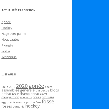
ACTUALITÉS PAR SECTION
Apnée
Hockey
Nage avec palme
Nouveautés
Plongée
Sortie
Technique
… ET AUSSI
2020
apnée
2015
2016
apéro
assemblée générale
blocs
barbecue
brehat
championnat
brest
ciotat
compétition
cours
croisiere
concours
fosse
egypte
fermeture piscine
fete
hockey
fosses
gorgonia