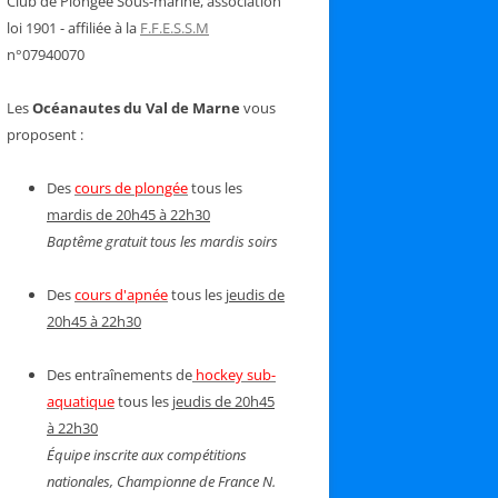
Club de Plongée Sous-marine, association
loi 1901 - affiliée à la
F.F.E.S.S.M
n°07940070
Les
Océanautes du Val de Marne
vous
proposent :
Des
cours de plongée
tous les
mardis de 20h45 à 22h30
Baptême gratuit tous les mardis soirs
Des
cours d'apnée
tous les
jeudis de
20h45 à 22h30
Des entraînements de
hockey sub-
aquatique
tous les
jeudis de 20h45
à 22h30
Équipe inscrite aux compétitions
nationales, Championne de France N.