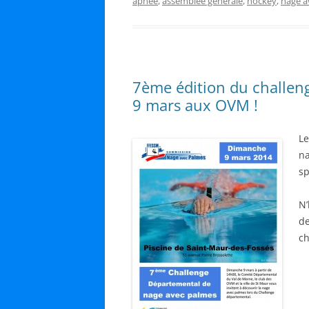
apnée
,
assemblée générale
,
hockey
,
nage a
7ème édition du challen
9 mars aux OVM !
Le
na
sp
N’
de
ch