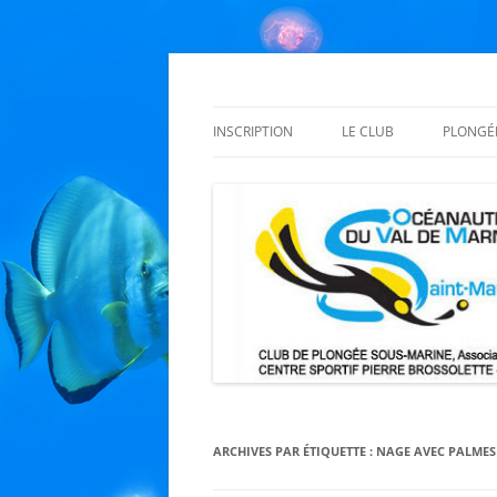
Aller
au
contenu
Les Océanautes du Val de Marne
Club OVM
INSCRIPTION
LE CLUB
PLONGÉ
BAPTÊME AUX OVM
BUREAU
ORGAN
TARIFS: MARDI ET JEUDI
ENCADRANTS
FOSSES
RÈGLEMENT INTÉRIEUR
INFOS PRATIQUES
PLANN
CERTIFICAT MÉDICAL
L’HISTOIRE DES OVM
COURS
MANUE
TECHNI
ARCHIVES PAR ÉTIQUETTE :
NAGE AVEC PALMES