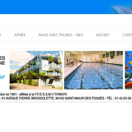
E
APNÉE
NAGE AVEC PALMES – NEV
HOCKEY
CONT
ISATION
FOSSES D’APNÉE
NAGE AVEC PALMES
PALMARÈS
COURS THÉORIQUES
NAGE EN EAU VIVE – NEV
PHOTOS
ING BLOCS
 THÉORIQUES
LS DE FORMATION
QUE (MFT) FFESSM