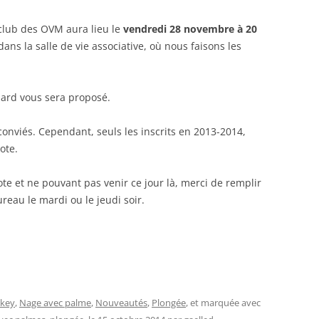
club des OVM aura lieu le
vendredi 28 novembre à 20
ans la salle de vie associative, où nous faisons les
ard vous sera proposé.
onviés. Cependant, seuls les inscrits en 2013-2014,
ote.
ote et ne pouvant pas venir ce jour là, merci de remplir
reau le mardi ou le jeudi soir.
key
,
Nage avec palme
,
Nouveautés
,
Plongée
, et marquée avec