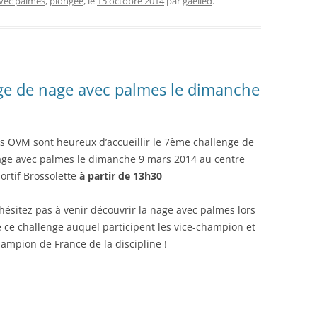
vec palmes
,
plongée
, le
15 octobre 2014
par
gaelled
.
ge de nage avec palmes le dimanche
s OVM sont heureux d’accueillir le 7ème challenge de
ge avec palmes le dimanche 9 mars 2014 au centre
ortif Brossolette
à partir de 13h30
hésitez pas à venir découvrir la nage avec palmes lors
 ce challenge auquel participent les vice-champion et
ampion de France de la discipline !