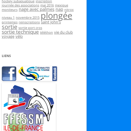
hockey subaquatique
inscription
journée des associations
mai 2016
mexique
nage avec palmes
nap
moniteurs
nitrox
plongée
niveau 1
novembre 2015
saint john's
printemps
reinscriptions
sortie
sortie port cros
sortie technique
vie du club
téléthon
voyage
vélo
LIENS