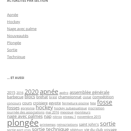
ACTUALITÉS PAR SECTION
Apnée
Hockey
Nage avec palme
Nouveautés
Plongée
Sortie
Technique
… ET AUSSI
2020
apnée
assemblée générale
2015
2016
apéro
blocs
barbecue
brehat
championnat
compétition
brest
ciotat
fosse
cours
croisiere
egypte
concours
fermeture piscine
fete
hockey
fosses
gorgonia
hockey subaquatique
inscription
journée des associations
mai 2016
mexique
moniteurs
nage avec palmes
nap
nitrox
niveau 1
novembre 2015
plongée
sortie
saint john's
printemps
reinscriptions
sortie technique
vie du club
voyage
sortie port cros
téléthon