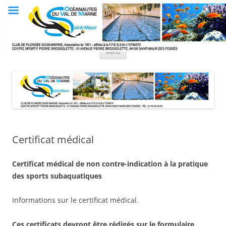
Aller
au
Club OVM
contenu
Les Océanautes du Val de Marne
Menu
Certificat médical
Certificat médical de non contre-indication à la pratique
des sports subaquatiques
Informations sur le certificat médical.
Ces certificats devront être rédigés sur le formulaire