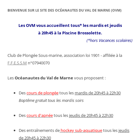
BIENVENUE SUR LE SITE DES OCÉANAUTES DU VAL DE MARNE (OVM)
Les OVM vous accueillent tous* les mardis et jeudis
à 20h45 à la Piscine Brossolette.
(*hors Vacances scolaires)
Club de Plongée Sous-marine, association loi 1901 - affiliée à la
F.F.E.S.S.M
n°07940070
Les
Océanautes du Val de Marne
vous proposent :
Des
cours de plongée
tous les
mardis de 20h45 à 22h30
Baptême gratuit tous les mardis soirs
Des
cours d'apnée
tous les
jeudis de 20h45 à 22h30
Des entraînements de
hockey sub-aquatique
tous les
jeudis
de 20h45 à 22h30