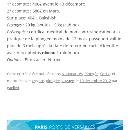
1° acompte : 400€ avant le 13 décembre
2° acompte : 680€ en Mars.
Sur place: 40€ + Bakshish
Bagages :
20 kg (soute) + 5 kg (cabine)
Pré-requis :
certificat médical de non contre-indication à la
pratique de la plongée moins de 12 mois, passeport valide
plus de 6 mois après la date de retour ou carte d’identité
avec deux photos,
niveau 1
minimum
Options :
Blocs acier -Nitrox
Cette entrée a été publiée dans
Nouveautés
,
Plongée
,
Sortie
, et
marquée avec
egypte
,
plongée
,
voyage
, le
10 décembre 2012
par
gaelled
.