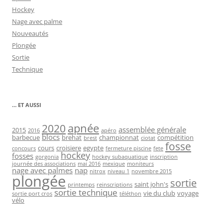
Hockey
Nage avec palme
Nouveautés
Plongée
Sortie
Technique
… ET AUSSI
2020
apnée
assemblée générale
2015
2016
apéro
blocs
barbecue
brehat
championnat
compétition
brest
ciotat
fosse
cours
croisiere
egypte
concours
fermeture piscine
fete
hockey
fosses
gorgonia
hockey subaquatique
inscription
journée des associations
mai 2016
mexique
moniteurs
nage avec palmes
nap
nitrox
niveau 1
novembre 2015
plongée
sortie
saint john's
printemps
reinscriptions
sortie technique
vie du club
voyage
sortie port cros
téléthon
vélo