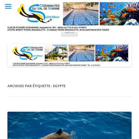
Aller
au
Club OVM
contenu
Les Océanautes du Val de Marne
Menu
ARCHIVES PAR ÉTIQUETTE :
EGYPTE