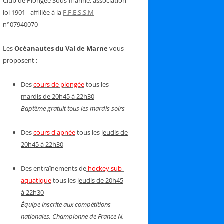
Club de Plongée Sous-marine, association
loi 1901 - affiliée à la
F.F.E.S.S.M
n°07940070
Les
Océanautes du Val de Marne
vous
proposent :
Des
cours de plongée
tous les
mardis de 20h45 à 22h30
Baptême gratuit tous les mardis soirs
Des
cours d'apnée
tous les
jeudis de
20h45 à 22h30
Des entraînements de
hockey sub-
aquatique
tous les
jeudis de 20h45
à 22h30
Équipe inscrite aux compétitions
nationales, Championne de France N.