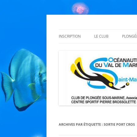
Aller
au
contenu
Les Océanautes du Val de Marne
Club OVM
INSCRIPTION
LE CLUB
PLONGÉ
BAPTÊME AUX OVM
BUREAU
ORGAN
TARIFS: MARDI ET JEUDI
ENCADRANTS
FOSSES
RÈGLEMENT INTÉRIEUR
INFOS PRATIQUES
PLANN
CERTIFICAT MÉDICAL
L’HISTOIRE DES OVM
COURS
MANUE
TECHNI
ARCHIVES PAR ÉTIQUETTE :
SORTIE PORT CROS