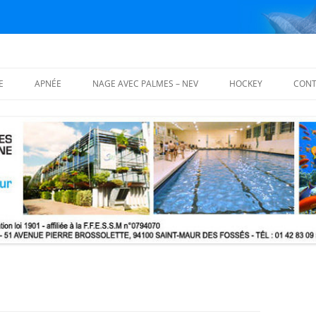
E
APNÉE
NAGE AVEC PALMES – NEV
HOCKEY
CONT
ISATION
FOSSES D’APNÉE
NAGE AVEC PALMES
PALMARÈS
COURS THÉORIQUES
NAGE EN EAU VIVE – NEV
PHOTOS
ING BLOCS
 THÉORIQUES
LS DE FORMATION
QUE (MFT) FFESSM