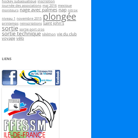
hockey subaquatique
inscription
journée des associations
mai 2016
mexique
nage avec palmes
nap
moniteurs
nitrox
plongée
niveau 1
novembre 2015
saint john's
printemps
reinscriptions
sortie
sortie port cros
sortie technique
vie du club
téléthon
voyage
vélo
LIENS