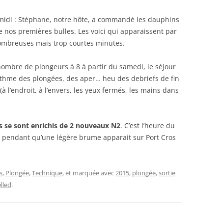
midi : Stéphane, notre hôte, a commandé les dauphins
 nos premières bulles. Les voici qui apparaissent par
nombreuses mais trop courtes minutes.
nombre de plongeurs à 8 à partir du samedi, le séjour
thme des plongées, des aper… heu des debriefs de fin
à l’endroit, à l’envers, les yeux fermés, les mains dans
 se sont enrichis de 2 nouveaux N2
. C’est l’heure du
eil pendant qu’une légère brume apparait sur Port Cros
s
,
Plongée
,
Technique
, et marquée avec
2015
,
plongée
,
sortie
lled
.