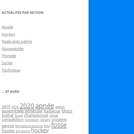
ACTUALITÉS PAR SECTION
Apnée
Hockey
Nage avec palme
Nouveautés
Plongée
Sortie
Technique
… ET AUSSI
2020
apnée
2015
2016
apéro
assemblée générale
blocs
barbecue
brehat
championnat
brest
ciotat
compétition
cours
croisiere
concours
fosse
egypte
fermeture piscine
fete
hockey
fosses
gorgonia