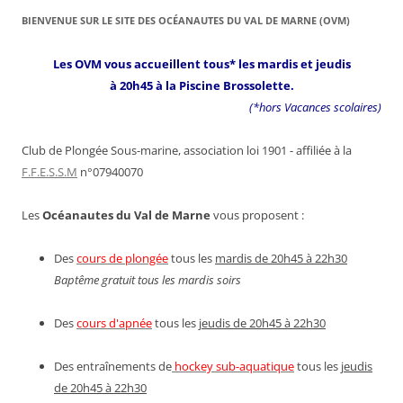
BIENVENUE SUR LE SITE DES OCÉANAUTES DU VAL DE MARNE (OVM)
Les OVM vous accueillent tous* les mardis et jeudis
à 20h45 à la Piscine Brossolette.
(*hors Vacances scolaires)
Club de Plongée Sous-marine, association loi 1901 - affiliée à la
F.F.E.S.S.M
n°07940070
Les
Océanautes du Val de Marne
vous proposent :
Des
cours de plongée
tous les
mardis de 20h45 à 22h30
Baptême gratuit tous les mardis soirs
Des
cours d'apnée
tous les
jeudis de 20h45 à 22h30
Des entraînements de
hockey sub-aquatique
tous les
jeudis
de 20h45 à 22h30