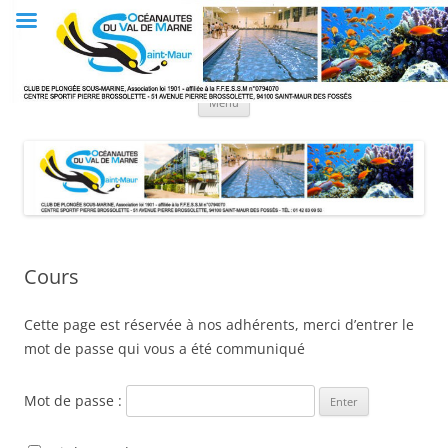
Aller
au
Club OVM
contenu
Les Océanautes du Val de Marne
Menu
Cours
Cette page est réservée à nos adhérents, merci d’entrer le
mot de passe qui vous a été communiqué
Mot de passe :