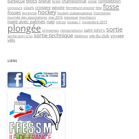
blocs
barbecue
brehat
championnat
compétition
brest
ciotat
fosse
cours
croisiere
egypte
concours
fermeture piscine
fete
hockey
fosses
gorgonia
hockey subaquatique
inscription
journée des associations
mai 2016
mexique
moniteurs
nage avec palmes
nap
nitrox
niveau 1
novembre 2015
plongée
sortie
saint john's
printemps
reinscriptions
sortie technique
vie du club
voyage
sortie port cros
téléthon
vélo
LIENS