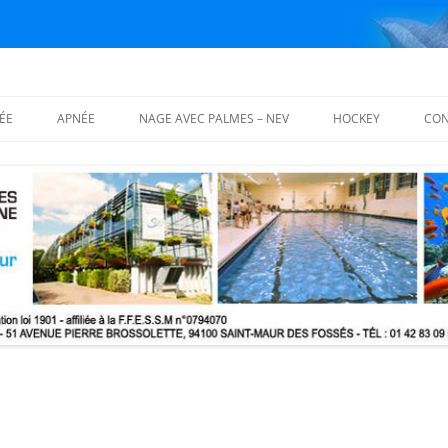
ÉE
APNÉE
NAGE AVEC PALMES – NEV
HOCKEY
CON
NISATION
FOSSES D’APNÉE
NAGE AVEC PALMES
PALMARÈS
ES
COURS THÉORIQUES
NAGE EN EAU VIVE – NEV
PHOTOS
NING BLOCS
S THÉORIQUES
ELS DE FORMATION
IQUE (MFT) FFESSM