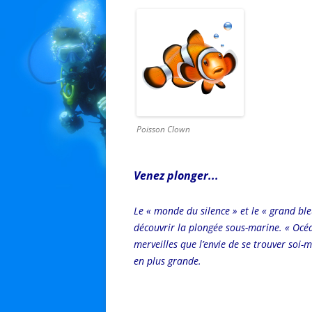
Poisson Clown
Venez plonger..
.
Le « monde du silence » et le « grand ble
découvrir la plongée sous-marine. « Océa
merveilles que l’envie de se trouver soi
en plus grande.