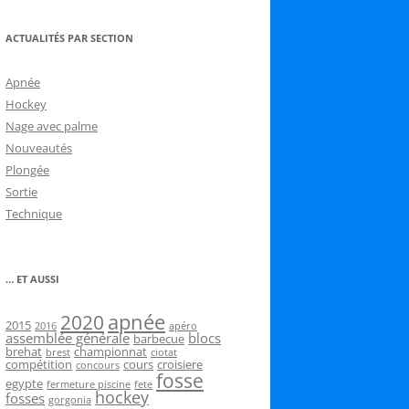
ACTUALITÉS PAR SECTION
Apnée
Hockey
Nage avec palme
Nouveautés
Plongée
Sortie
Technique
… ET AUSSI
2020
apnée
2015
2016
apéro
assemblée générale
blocs
barbecue
brehat
championnat
brest
ciotat
compétition
cours
croisiere
concours
fosse
egypte
fermeture piscine
fete
hockey
fosses
gorgonia