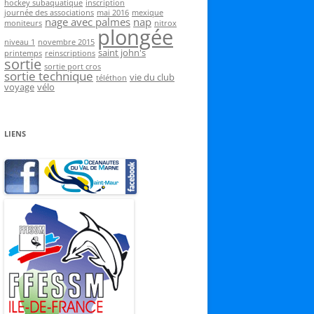
hockey subaquatique
inscription
journée des associations
mai 2016
mexique
nage avec palmes
nap
moniteurs
nitrox
plongée
niveau 1
novembre 2015
saint john's
printemps
reinscriptions
sortie
sortie port cros
sortie technique
vie du club
téléthon
voyage
vélo
LIENS