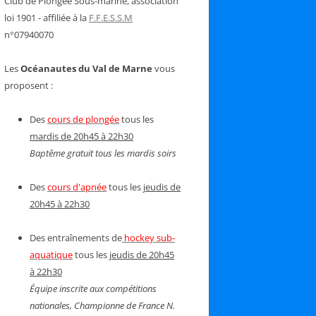
Club de Plongée Sous-marine, association
loi 1901 - affiliée à la
F.F.E.S.S.M
n°07940070
Les
Océanautes du Val de Marne
vous
proposent :
Des
cours de plongée
tous les
mardis de 20h45 à 22h30
Baptême gratuit tous les mardis soirs
Des
cours d'apnée
tous les
jeudis de
20h45 à 22h30
Des entraînements de
hockey sub-
aquatique
tous les
jeudis de 20h45
à 22h30
Équipe inscrite aux compétitions
nationales, Championne de France N.