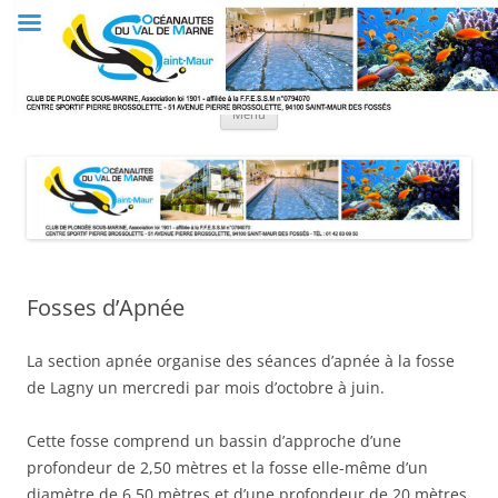
Aller
au
Club OVM
contenu
Les Océanautes du Val de Marne
Menu
Fosses d’Apnée
La section apnée organise des séances d’apnée à la fosse
de Lagny un mercredi par mois d’octobre à juin.
Cette fosse comprend un bassin d’approche d’une
profondeur de 2,50 mètres et la fosse elle-même d’un
diamètre de 6,50 mètres et d’une profondeur de 20 mètres.