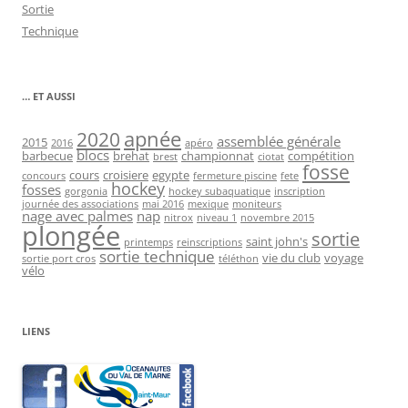
Sortie
Technique
… ET AUSSI
2020
apnée
assemblée générale
2015
2016
apéro
blocs
barbecue
brehat
championnat
compétition
brest
ciotat
fosse
cours
croisiere
egypte
concours
fermeture piscine
fete
hockey
fosses
gorgonia
hockey subaquatique
inscription
journée des associations
mai 2016
mexique
moniteurs
nage avec palmes
nap
nitrox
niveau 1
novembre 2015
plongée
sortie
saint john's
printemps
reinscriptions
sortie technique
vie du club
voyage
sortie port cros
téléthon
vélo
LIENS