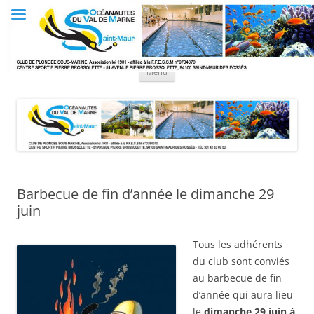
Aller
au
Club OVM
contenu
Les Océanautes du Val de Marne
Menu
Barbecue de fin d’année le dimanche 29
juin
Tous les adhérents
du club sont conviés
au barbecue de fin
d’année qui aura lieu
le
dimanche 29 juin à