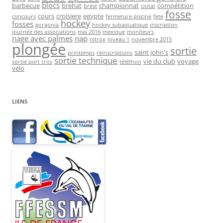
blocs
barbecue
brehat
championnat
compétition
brest
ciotat
fosse
cours
croisiere
egypte
concours
fermeture piscine
fete
hockey
fosses
gorgonia
hockey subaquatique
inscription
journée des associations
mai 2016
mexique
moniteurs
nage avec palmes
nap
nitrox
niveau 1
novembre 2015
plongée
sortie
saint john's
printemps
reinscriptions
sortie technique
vie du club
voyage
sortie port cros
téléthon
vélo
LIENS