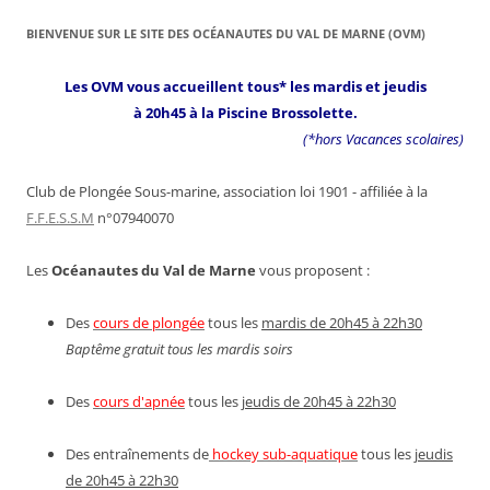
BIENVENUE SUR LE SITE DES OCÉANAUTES DU VAL DE MARNE (OVM)
Les OVM vous accueillent tous* les mardis et jeudis
à 20h45 à la Piscine Brossolette.
(*hors Vacances scolaires)
Club de Plongée Sous-marine, association loi 1901 - affiliée à la
F.F.E.S.S.M
n°07940070
Les
Océanautes du Val de Marne
vous proposent :
Des
cours de plongée
tous les
mardis de 20h45 à 22h30
Baptême gratuit tous les mardis soirs
Des
cours d'apnée
tous les
jeudis de 20h45 à 22h30
Des entraînements de
hockey sub-aquatique
tous les
jeudis
de 20h45 à 22h30