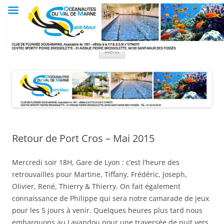
Aller
au
Club OVM
contenu
Les Océanautes du Val de Marne
Menu
Retour de Port Cros – Mai 2015
Mercredi soir 18H, Gare de Lyon : c’est l’heure des
retrouvailles pour Martine, Tiffany, Frédéric, Joseph,
Olivier, René, Thierry & Thierry. On fait également
connaissance de Philippe qui sera notre camarade de jeux
pour les 5 jours à venir. Quelques heures plus tard nous
embarquons au Lavandou pour une traversée de nuit vers