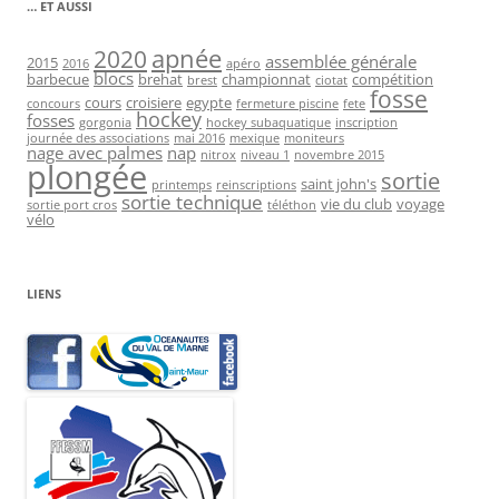
… ET AUSSI
2020
apnée
assemblée générale
2015
2016
apéro
blocs
barbecue
brehat
championnat
compétition
brest
ciotat
fosse
cours
croisiere
egypte
concours
fermeture piscine
fete
hockey
fosses
gorgonia
hockey subaquatique
inscription
journée des associations
mai 2016
mexique
moniteurs
nage avec palmes
nap
nitrox
niveau 1
novembre 2015
plongée
sortie
saint john's
printemps
reinscriptions
sortie technique
vie du club
voyage
sortie port cros
téléthon
vélo
LIENS