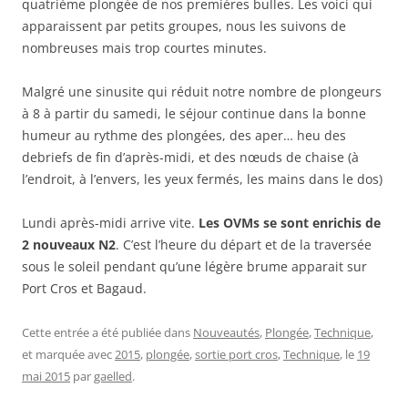
quatrième plongée de nos premières bulles. Les voici qui
apparaissent par petits groupes, nous les suivons de
nombreuses mais trop courtes minutes.
Malgré une sinusite qui réduit notre nombre de plongeurs
à 8 à partir du samedi, le séjour continue dans la bonne
humeur au rythme des plongées, des aper… heu des
debriefs de fin d’après-midi, et des nœuds de chaise (à
l’endroit, à l’envers, les yeux fermés, les mains dans le dos)
Lundi après-midi arrive vite.
Les OVMs se sont enrichis de
2 nouveaux N2
. C’est l’heure du départ et de la traversée
sous le soleil pendant qu’une légère brume apparait sur
Port Cros et Bagaud.
Cette entrée a été publiée dans
Nouveautés
,
Plongée
,
Technique
,
et marquée avec
2015
,
plongée
,
sortie port cros
,
Technique
, le
19
mai 2015
par
gaelled
.