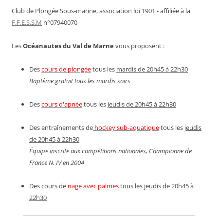
Club de Plongée Sous-marine, association loi 1901 - affiliée à la
F.F.E.S.S.M
n°07940070
Les
Océanautes du Val de Marne
vous proposent :
Des
cours de plongée
tous les
mardis de 20h45 à 22h30
Baptême gratuit tous les mardis soirs
Des
cours d'apnée
tous les
jeudis de 20h45 à 22h30
Des entraînements de
hockey sub-aquatique
tous les
jeudis
de 20h45 à 22h30
Équipe inscrite aux compétitions nationales, Championne de
France N. IV en 2004
Des cours de
nage avec palmes
tous les
jeudis de 20h45 à
22h30