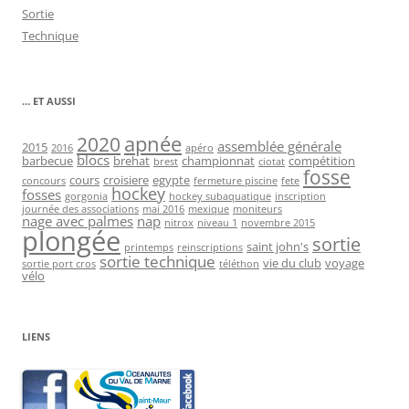
Sortie
Technique
… ET AUSSI
2020
apnée
assemblée générale
2015
2016
apéro
blocs
barbecue
brehat
championnat
compétition
brest
ciotat
fosse
cours
croisiere
egypte
concours
fermeture piscine
fete
hockey
fosses
gorgonia
hockey subaquatique
inscription
journée des associations
mai 2016
mexique
moniteurs
nage avec palmes
nap
nitrox
niveau 1
novembre 2015
plongée
sortie
saint john's
printemps
reinscriptions
sortie technique
vie du club
voyage
sortie port cros
téléthon
vélo
LIENS