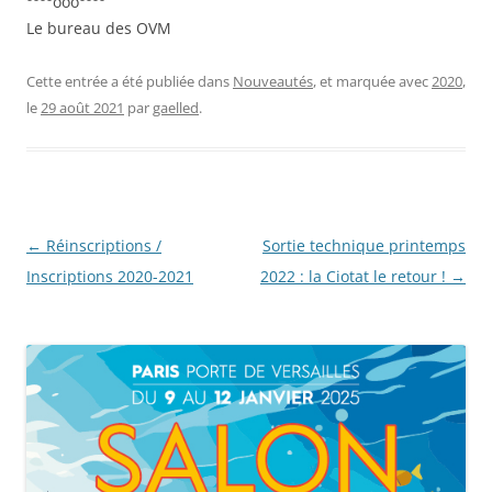
°°°°ooo°°°°
Le bureau des OVM
Cette entrée a été publiée dans
Nouveautés
, et marquée avec
2020
,
le
29 août 2021
par
gaelled
.
Navigation
←
Réinscriptions /
Sortie technique printemps
des
Inscriptions 2020-2021
2022 : la Ciotat le retour !
→
articles