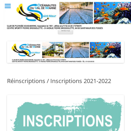
Aller
au
Club OVM
contenu
Les Océanautes du Val de Marne
Menu
Réinscriptions / Inscriptions 2021-2022