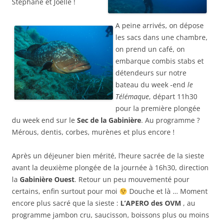
Stéphane et Joëlle !
A peine arrivés, on dépose
les sacs dans une chambre,
on prend un café, on
embarque combis stabs et
détendeurs sur notre
bateau du week -end
le
Télémaque
, départ 11h30
pour la première plongée
du week end sur le
Sec de la Gabinière
. Au programme ?
Mérous, dentis, corbes, murènes et plus encore !
Après un déjeuner bien mérité, l’heure sacrée de la sieste
avant la deuxième plongée de la journée à 16h30, direction
la
Gabinière Ouest
. Retour un peu mouvementé pour
certains, enfin surtout pour moi
Douche et là … Moment
encore plus sacré que la sieste :
L’APERO des OVM
, au
programme jambon cru, saucisson, boissons plus ou moins