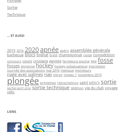
Plongée
Sortie
Technique
… ET AUSSI
2020
apnée
assemblée générale
2015
2016
apéro
blocs
barbecue
brehat
championnat
compétition
brest
ciotat
fosse
cours
croisiere
egypte
concours
fermeture piscine
fete
hockey
fosses
gorgonia
hockey subaquatique
inscription
journée des associations
mai 2016
mexique
moniteurs
nage avec palmes
nap
nitrox
niveau 1
novembre 2015
plongée
sortie
saint john's
printemps
reinscriptions
sortie technique
vie du club
voyage
sortie port cros
téléthon
vélo
LIENS