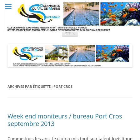
Aller
au
Club OVM
contenu
Les Océanautes du Val de Marne
Menu
ARCHIVES PAR ÉTIQUETTE :
PORT CROS
Week end moniteurs / bureau Port Cros
septembre 2013
Comme tous les ans, le club a mis tout son talent logistique