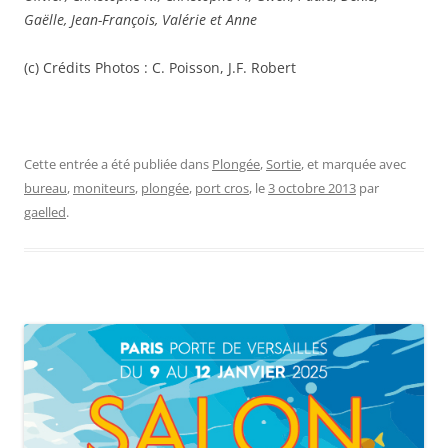
Gaëlle, Jean-François, Valérie et Anne
(c) Crédits Photos : C. Poisson, J.F. Robert
Cette entrée a été publiée dans
Plongée
,
Sortie
, et marquée avec
bureau
,
moniteurs
,
plongée
,
port cros
, le
3 octobre 2013
par
gaelled
.